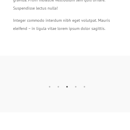
gravida. Proin molestie vestibulum sem quis ornare.
Suspendisse lectus nulla!
Integer commodo interdum nibh eget volutpat. Mauris
eleifend – in ligula vitae lorem ipsum dolor sagittis.