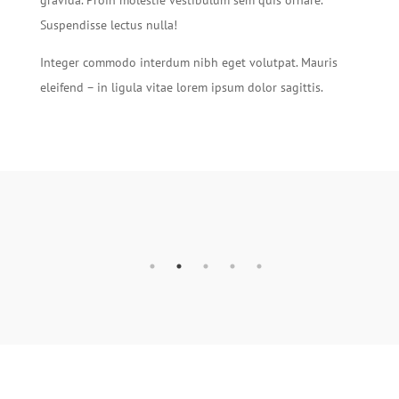
gravida. Proin molestie vestibulum sem quis ornare.
Suspendisse lectus nulla!
Integer commodo interdum nibh eget volutpat. Mauris
eleifend – in ligula vitae lorem ipsum dolor sagittis.